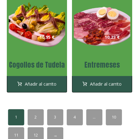
10,95
€
10,23
€
Cogollos de Tudela
Entremeses
Añadir al carrito
Añadir al carrito
1
2
3
4
…
10
11
12
→