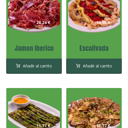
26,24
€
10,95
€
Jamon Iberico
Escalivada
Añadir al carrito
Añadir al carrito
11,77
€
11,77
€