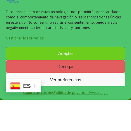
El consentimiento de estas tecnologías nos permitirá procesar datos
como el comportamiento de navegación o las identificaciones únicas
en este sitio. No consentir o retirar el consentimiento, puede afectar
Aviso Legal
negativamente a ciertas características y funciones.
Políticas de Privacidad
Gestionar los servicios
Políticas de Cookies
Políticas de Pagos y Reembolsos
Aceptar
Denegar
Can Sardà
2024
Ver preferencias
ES
Recomendado
Política de cookies
Política de privacidad
Aviso Legal
Restaurant Guru