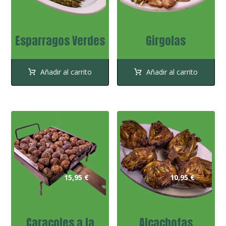
Esparragos Verdes
Girgolas
Añadir al carrito
Añadir al carrito
15,95
€
10,95
€
Caracoles a la
Alcachofas