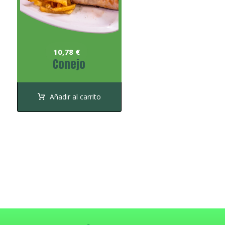
10,78
€
Conejo
Añadir al carrito