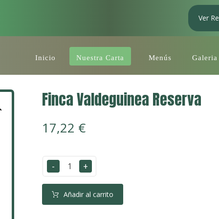
Ver Re
Inicio
Nuestra Carta
Menús
Galeria
Finca Valdeguinea Reserva
17,22
€
-
+
Añadir al carrito