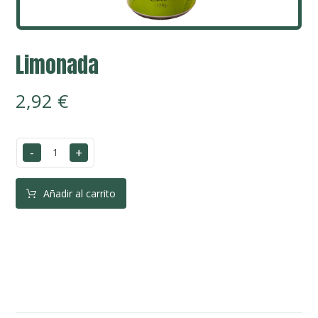
Limonada
2,92
€
-
+
Añadir al carrito