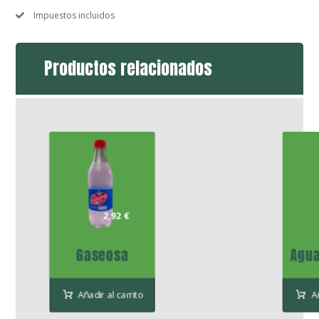
Impuestos incluidos
Productos relacionados
2,92
€
Gaseosa
Agua
Añadir al carrito
A