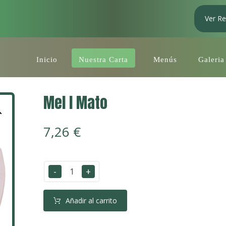
Ver Re
Inicio
Nuestra Carta
Menús
Galeria
Mel I Mato
7,26
€
-
+
Añadir al carrito