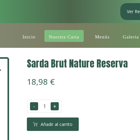
Ver Re
Inicio
Nuestra Carta
Menús
Galeria
Sarda Brut Nature Reserva
18,98
€
-
+
Añadir al carrito