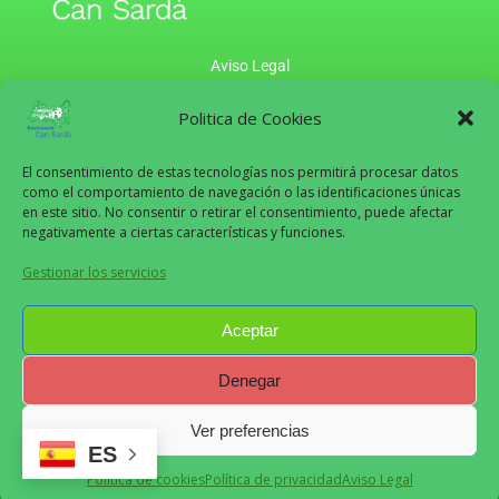
Aviso Legal
Políticas de Privacidad
Políticas de Cookies
Politica de Cookies
Políticas de Pagos y Reembolsos
El consentimiento de estas tecnologías nos permitirá procesar datos
como el comportamiento de navegación o las identificaciones únicas
en este sitio. No consentir o retirar el consentimiento, puede afectar
negativamente a ciertas características y funciones.
Can Sardà
2024
Gestionar los servicios
Recomendado
Aceptar
Denegar
Ver preferencias
Restaurant Guru
ES
Política de cookies
Política de privacidad
Aviso Legal