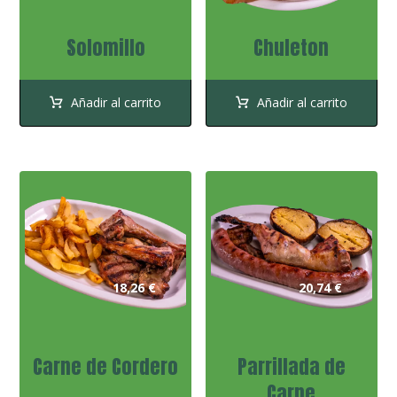
Solomillo
Chuleton
Añadir al carrito
Añadir al carrito
18,26
€
20,74
€
Carne de Cordero
Parrillada de
Carne