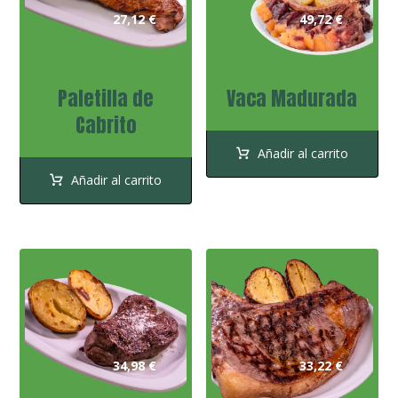
27,12
€
49,72
€
Paletilla de
Vaca Madurada
Cabrito
Añadir al carrito
Añadir al carrito
34,98
€
33,22
€