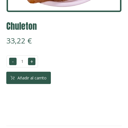
Chuleton
33,22
€
-
+
Añadir al carrito